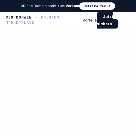
Diese Domain steht
zum Verkauf
Jetzt kaufen →
Jetzt
SEO DOMAIN
· PREMIUM
Vorteile
MARKETPLACE
sichern