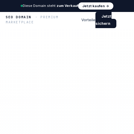
Diese Domain steht
zum Verkauf
Jetzt kaufen →
Jetzt
SEO DOMAIN
· PREMIUM
Vorteile
MARKETPLACE
sichern