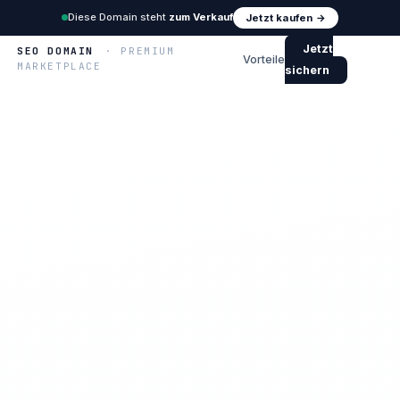
Diese Domain steht
zum Verkauf
Jetzt kaufen →
Jetzt
SEO DOMAIN
· PREMIUM
Vorteile
MARKETPLACE
sichern