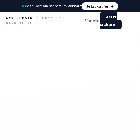
Diese Domain steht
zum Verkauf
Jetzt kaufen →
Jetzt
SEO DOMAIN
· PREMIUM
Vorteile
MARKETPLACE
sichern